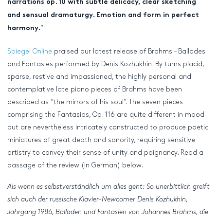
narrations op. 10 with subtle delicacy, clear sketching
and sensual dramaturgy. Emotion and form in perfect
“
harmony.
Spiegel Online
praised our latest release of Brahms – Ballades
and Fantasies performed by Denis Kozhukhin. By turns placid,
sparse, restive and impassioned, the highly personal and
contemplative late piano pieces of Brahms have been
described as “the mirrors of his soul”. The seven pieces
comprising the Fantasias, Op. 116 are quite different in mood
but are nevertheless intricately constructed to produce poetic
miniatures of great depth and sonority, requiring sensitive
artistry to convey their sense of unity and poignancy. Read a
passage of the review (in German) below.
Als wenn es selbstverständlich um alles geht: So unerbittlich greift
sich auch der russische Klavier-Newcomer Denis Kozhukhin,
Jahrgang 1986, Balladen und Fantasien von Johannes Brahms, die