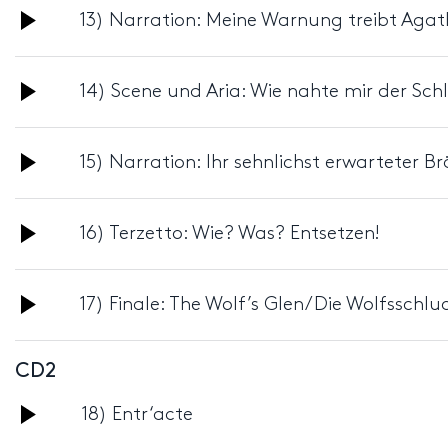
Audio
13) Narration: Meine Warnung treibt Aga
Player
Audio
14) Scene und Aria: Wie nahte mir der S
Player
Audio
15) Narration: Ihr sehnlichst erwarteter 
Player
Audio
16) Terzetto: Wie? Was? Entsetzen!
Player
Audio
17) Finale: The Wolf’s Glen/Die Wolfsschlu
Player
CD2
Audio
18) Entr‘acte
Player