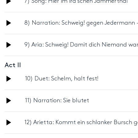
7) Song: Hier im ird’schen Jammerthal
Player
Audio
8) Narration: Schweig! gegen Jedermann - 
Player
Audio
9) Aria: Schweig! Damit dich Niemand wa
Player
Act II
Audio
10) Duet: Schelm, halt fest!
Player
Audio
11) Narration: Sie blutet
Player
Audio
12) Arietta: Kommt ein schlanker Bursch
Player