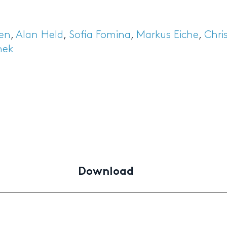
sen
,
Alan Held
,
Sofia Fomina
,
Markus Eiche
,
Chris
hek
Download