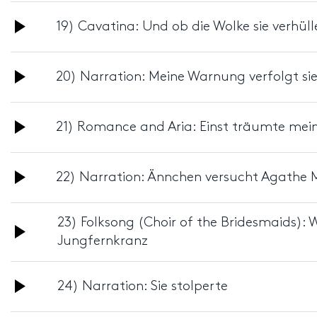
Audio
19) Cavatina: Und ob die Wolke sie verhüll
Player
Audio
20) Narration: Meine Warnung verfolgt sie j
Player
Audio
21) Romance and Aria: Einst träumte mein
Player
Audio
22) Narration: Ännchen versucht Agathe
Player
23) Folksong (Choir of the Bridesmaids): 
Audio
Jungfernkranz
Player
Audio
24) Narration: Sie stolperte
Player