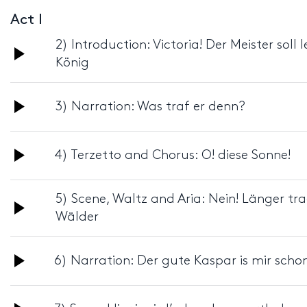
Act I
2) Introduction: Victoria! Der Meister soll
Audio
König
Player
Audio
3) Narration: Was traf er denn?
Player
Audio
4) Terzetto and Chorus: O! diese Sonne!
Player
5) Scene, Waltz and Aria: Nein! Länger tra
Audio
Wälder
Player
Audio
6) Narration: Der gute Kaspar is mir scho
Player
Audio