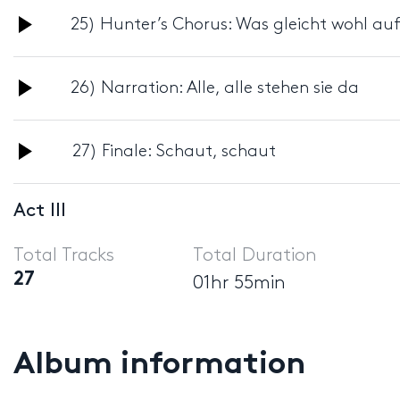
Audio
25) Hunter’s Chorus: Was gleicht wohl au
Player
Audio
26) Narration: Alle, alle stehen sie da
Player
Audio
27) Finale: Schaut, schaut
Player
Act III
Total Tracks
Total Duration
27
01hr 55min
Album information