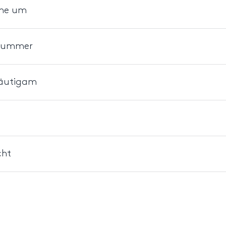
the um
chlummer
Bräutigam
cht