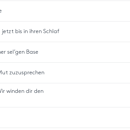
e
etzt bis in ihren Schlaf
er sel’gen Base
 Mut zuzusprechen
Wir winden dir den